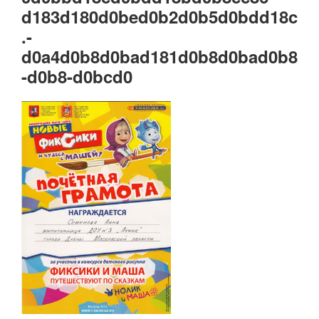
d183d180d0bed0b2d0b5d0bdd18c
.-
d0a4d0b8d0bad181d0b8d0bad0b8
-d0b8-d0bcd0