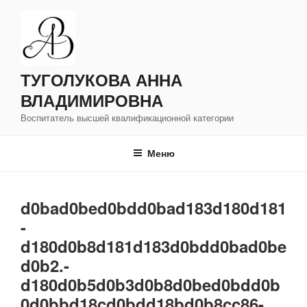
Перейти
к
содержимому
ТУГОЛУКОВА АННА
ВЛАДИМИРОВНА
Воспитатель высшей квалификационной категории
Меню
d0bad0bed0bdd0bad183d180d181
-
d180d0b8d181d183d0bdd0bad0be
d0b2.-
d180d0b5d0b3d0b8d0bed0bdd0b
0d0bbd18cd0bdd18bd0b8cc86-