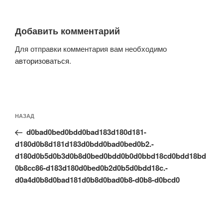
Добавить комментарий
Для отправки комментария вам необходимо
авторизоваться
.
Навигация
Предыдущая
НАЗАД
по
запись:
записям
d0bad0bed0bdd0bad183d180d181-
d180d0b8d181d183d0bdd0bad0bed0b2.-
d180d0b5d0b3d0b8d0bed0bdd0b0d0bbd18cd0bdd18bd
0b8cc86-d183d180d0bed0b2d0b5d0bdd18c.-
d0a4d0b8d0bad181d0b8d0bad0b8-d0b8-d0bcd0