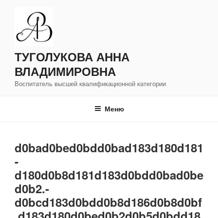
Перейти
к
содержимому
ТУГОЛУКОВА АННА
ВЛАДИМИРОВНА
Воспитатель высшей квалификационной категории
Меню
d0bad0bed0bdd0bad183d180d181
-
d180d0b8d181d183d0bdd0bad0be
d0b2.-
d0bcd183d0bdd0b8d186d0b8d0bf
.d183d180d0bed0b2d0b5d0bdd18