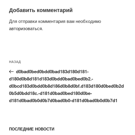
Добавить комментарий
Для отправки комментария вам необходимо
авторизоваться
.
Навигация
Предыдущая
НАЗАД
по
запись:
записям
d0bad0bed0bdd0bad183d180d181-
d180d0b8d181d183d0bdd0bad0bed0b2.-
d0bcd183d0bdd0b8d186d0b8d0bf.d183d180d0bed0b2d
0b5d0bdd18c.-d181d0bad0bed180d0be-
d181d0bad0b0d0b7d0bad0b0-d181d0bad0b0d0b7d1
ПОСЛЕДНИЕ НОВОСТИ