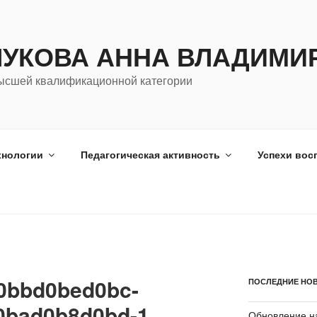
ЛУКОВА АННА ВЛАДИМИ
ысшей квалификационной категории
хнологии
Педагогическая активность
Успехи вос
0bbd0bed0bc-
ПОСЛЕДНИЕ НО
0bad0b8d0bd-1
Обновление на