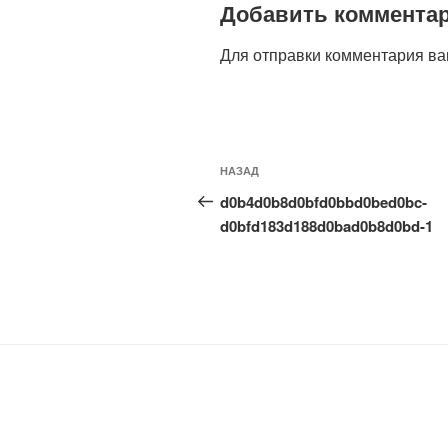
Добавить коммента
Для отправки комментария в
Навигация
Предыдущая
НАЗАД
по
запись:
d0b4d0b8d0bfd0bbd0bed0bc-
записям
d0bfd183d188d0bad0b8d0bd-1